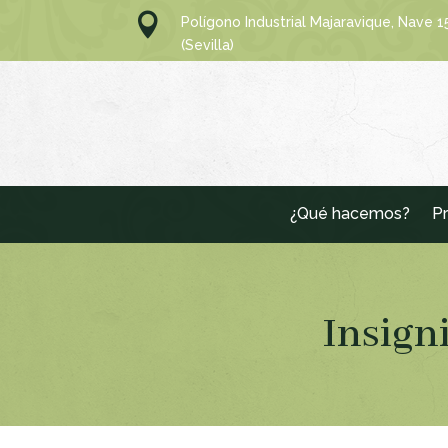

Polígono Industrial Majaravique, Nave 
(Sevilla)
¿Qué hacemos?
Pr
Insign