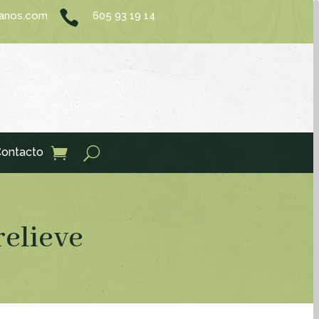

sanos.com
605 93 19 14
ontacto
relieve