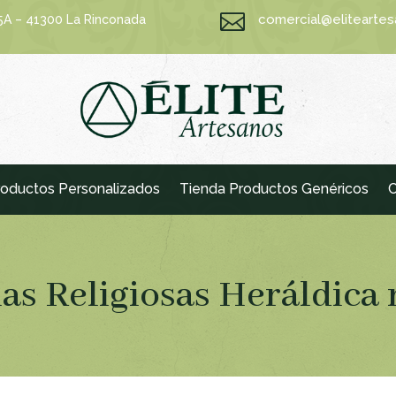

comercial@elitearte
15A – 41300 La Rinconada
oductos Personalizados
Tienda Productos Genéricos
C
ias Religiosas Heráldica 