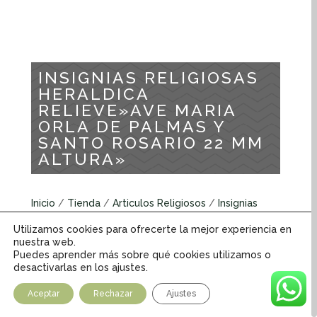
INSIGNIAS RELIGIOSAS
HERALDICA
RELIEVE»AVE MARIA
ORLA DE PALMAS Y
SANTO ROSARIO 22 MM
ALTURA»
Inicio
/
Tienda
/
Articulos Religiosos
/
Insignias
Religiosas
/
Insignias Religiosas Heráldica relieve
/
Utilizamos cookies para ofrecerte la mejor experiencia en
INSIGNIAS RELIGIOSAS HERALDICA RELIEVE»AVE
nuestra web.
MARIA ORLA DE PALMAS Y SANTO ROSARIO 22 MM
Puedes aprender más sobre qué cookies utilizamos o
desactivarlas en los ajustes.
ALTURA»
Aceptar
Rechazar
Ajustes
Insignias Religiosas Heráldicas relieve