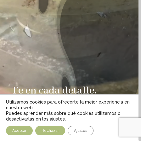
Fe en cada detalle,
arte en cada creación
Utilizamos cookies para ofrecerte la mejor experiencia en
nuestra web.
Puedes aprender más sobre qué cookies utilizamos o
Somos Fabricantes
desactivarlas en los ajustes.
Aceptar
Rechazar
Ajustes