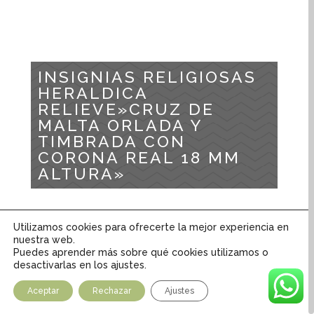
INSIGNIAS RELIGIOSAS
HERALDICA
RELIEVE»CRUZ DE
MALTA ORLADA Y
TIMBRADA CON
CORONA REAL 18 MM
ALTURA»
Inicio
/
Tienda
/
Articulos Religiosos
/
Insignias
Utilizamos cookies para ofrecerte la mejor experiencia en
Religiosas
/
Insignias Religiosas Heráldica relieve
/
nuestra web.
INSIGNIAS RELIGIOSAS HERALDICA RELIEVE»CRUZ
Puedes aprender más sobre qué cookies utilizamos o
desactivarlas en los ajustes.
DE MALTA ORLADA Y TIMBRADA CON CORONA REAL
18 MM ALTURA»
Aceptar
Rechazar
Ajustes