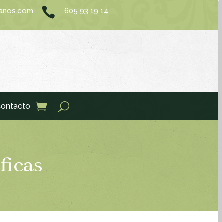

sanos.com
605 93 19 14
ontacto
ficas