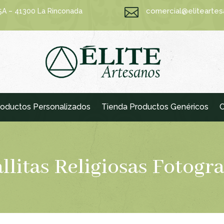

comercial@elitearte
15A – 41300 La Rinconada
oductos Personalizados
Tienda Productos Genéricos
C
litas Religiosas Fotogra