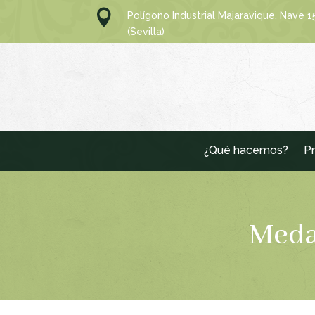

Polígono Industrial Majaravique, Nave 
(Sevilla)
¿Qué hacemos?
Pr
Medal