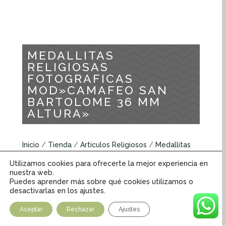
MEDALLITAS
RELIGIOSAS
FOTOGRAFICAS
MOD»CAMAFEO SAN
BARTOLOME 36 MM
ALTURA»
Inicio
/
Tienda
/
Articulos Religiosos
/
Medallitas
Religiosas
/
Medallitas Religiosas Fotograficas
/
Utilizamos cookies para ofrecerte la mejor experiencia en
MEDALLITAS RELIGIOSAS FOTOGRAFICAS
nuestra web.
MOD»CAMAFEO SAN BARTOLOME 36 MM ALTURA»
Puedes aprender más sobre qué cookies utilizamos o
desactivarlas en los ajustes.
Medallitas Religiosas Fotograficas
Aceptar
Rechazar
Ajustes