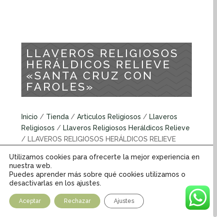
LLAVEROS RELIGIOSOS
HERÁLDICOS RELIEVE
«SANTA CRUZ CON
FAROLES»
Inicio
/
Tienda
/
Articulos Religiosos
/
Llaveros
Religiosos
/
Llaveros Religiosos Heráldicos Relieve
/ LLAVEROS RELIGIOSOS HERÁLDICOS RELIEVE
«SANTA CRUZ CON FAROLES»
Utilizamos cookies para ofrecerte la mejor experiencia en
nuestra web.
Puedes aprender más sobre qué cookies utilizamos o
Llaveros religiosos heráldicos relieve
desactivarlas en los ajustes.
INFORMACIÓN ADICIONAL
Aceptar
Rechazar
Ajustes