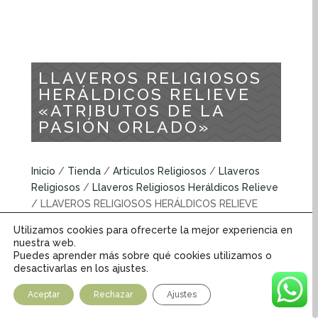
LLAVEROS RELIGIOSOS
HERÁLDICOS RELIEVE
«ATRIBUTOS DE LA
PASIÓN ORLADO»
Inicio
/
Tienda
/
Articulos Religiosos
/
Llaveros
Religiosos
/
Llaveros Religiosos Heráldicos Relieve
/ LLAVEROS RELIGIOSOS HERÁLDICOS RELIEVE
«ATRIBUTOS DE LA PASIÓN ORLADO»
Utilizamos cookies para ofrecerte la mejor experiencia en
nuestra web.
Puedes aprender más sobre qué cookies utilizamos o
Llaveros religiosos heráldicos relieve
desactivarlas en los ajustes.
INFORMACIÓN ADICIONAL
Aceptar
Rechazar
Ajustes