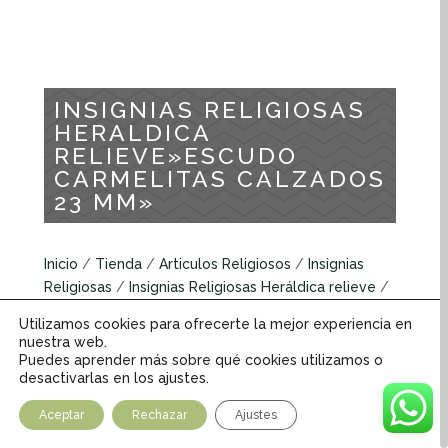
INSIGNIAS RELIGIOSAS
HERALDICA
RELIEVE»ESCUDO
CARMELITAS CALZADOS
23 MM»
Inicio
/
Tienda
/
Articulos Religiosos
/
Insignias
Religiosas
/
Insignias Religiosas Heráldica relieve
/
INSIGNIAS RELIGIOSAS HERALDICA
Utilizamos cookies para ofrecerte la mejor experiencia en
RELIEVE»ESCUDO CARMELITAS CALZADOS 23 MM»
nuestra web.
Puedes aprender más sobre qué cookies utilizamos o
desactivarlas en los ajustes.
Insignias Religiosas Heráldicas relieve
Aceptar
Rechazar
Ajustes
INFORMACIÓN ADICIONAL