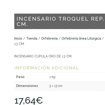
INCENSARIO TROQUEL REP.
CM.
Inicio
/
Tienda
/
Orfebrería
/
Orfebrería línea Litúrgica
/ 
13 CM.
INCENSARIO CUPULA ORO DE 13 CM.
INFORMACIÓN ADICIONAL
Peso
1 kg
Dimensiones
5 × 13 cm
17,64
€