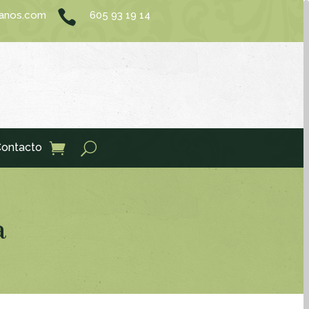

sanos.com
605 93 19 14
ontacto
a