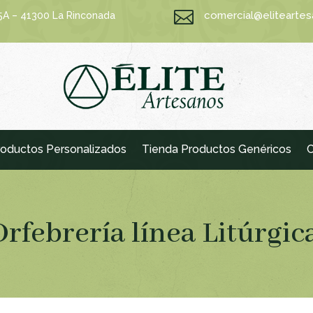

comercial@elitearte
15A – 41300 La Rinconada
oductos Personalizados
Tienda Productos Genéricos
C
Orfebrería línea Litúrgic