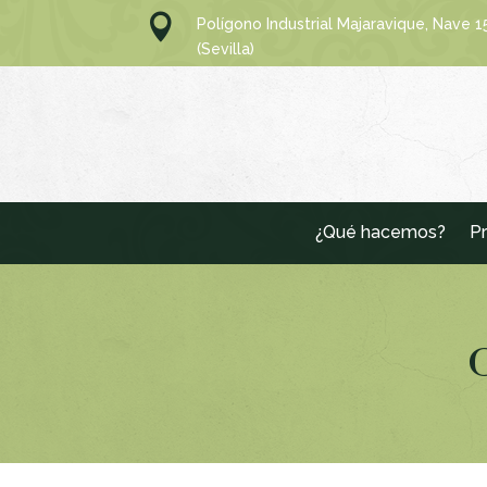

Polígono Industrial Majaravique, Nave 
(Sevilla)
¿Qué hacemos?
Pr