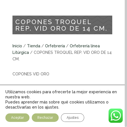
COPONES TROQUEL
REP. VID ORO DE 14 CM.
Inicio
/
Tienda
/
Orfebrería
/
Orfebrería línea
Litúrgica
/ COPONES TROQUEL REP. VID ORO DE 14
CM.
COPONES VID ORO
INFORMACIÓN ADICIONAL
Utilizamos cookies para ofrecerte la mejor experiencia en
nuestra web.
Peso
Puedes aprender más sobre qué cookies utilizamos o
1,5 kg
desactivarlas en los ajustes.
Dimensiones
Aceptar
Rechazar
Ajustes
12 × 14 cm