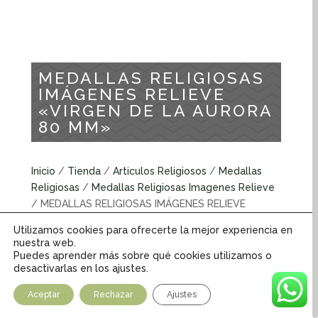
MEDALLAS RELIGIOSAS
IMÁGENES RELIEVE
«VIRGEN DE LA AURORA
80 MM»
Inicio
/
Tienda
/
Articulos Religiosos
/
Medallas
Religiosas
/
Medallas Religiosas Imagenes Relieve
/ MEDALLAS RELIGIOSAS IMÁGENES RELIEVE
«VIRGEN DE LA AURORA 80 MM»
Utilizamos cookies para ofrecerte la mejor experiencia en
nuestra web.
Puedes aprender más sobre qué cookies utilizamos o
Medallas religiosas Imagenes Relieve
desactivarlas en los ajustes.
INFORMACIÓN ADICIONAL
Aceptar
Rechazar
Ajustes