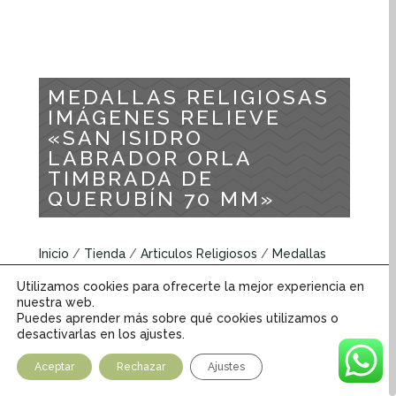
MEDALLAS RELIGIOSAS
IMÁGENES RELIEVE
«SAN ISIDRO
LABRADOR ORLA
TIMBRADA DE
QUERUBÍN 70 MM»
Inicio
/
Tienda
/
Articulos Religiosos
/
Medallas
Religiosas
/
Medallas Religiosas Imagenes Relieve
Utilizamos cookies para ofrecerte la mejor experiencia en
/ MEDALLAS RELIGIOSAS IMÁGENES RELIEVE «SAN
nuestra web.
ISIDRO LABRADOR ORLA TIMBRADA DE QUERUBÍN
Puedes aprender más sobre qué cookies utilizamos o
desactivarlas en los ajustes.
70 MM»
Aceptar
Rechazar
Ajustes
Medallas religiosas Imagenes Relieve