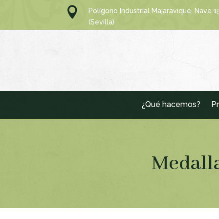

Polígono Industrial Majaravique, Nave 
(Sevilla)
¿Qué hacemos?
Pr
Medalla