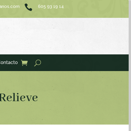

sanos.com
605 93 19 14
ontacto
Relieve