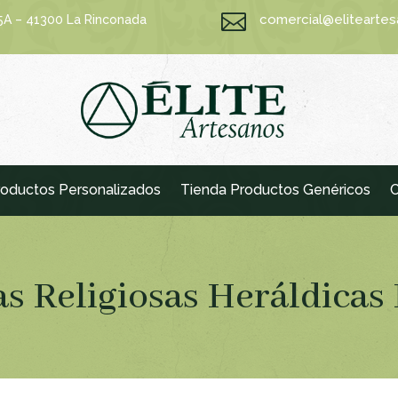

comercial@elitearte
15A – 41300 La Rinconada
oductos Personalizados
Tienda Productos Genéricos
C
s Religiosas Heráldicas 