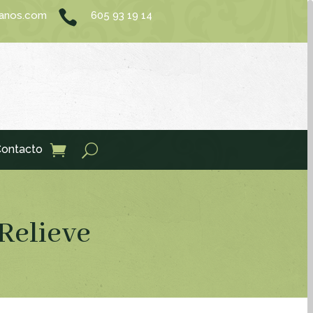

sanos.com
605 93 19 14
ontacto
Relieve