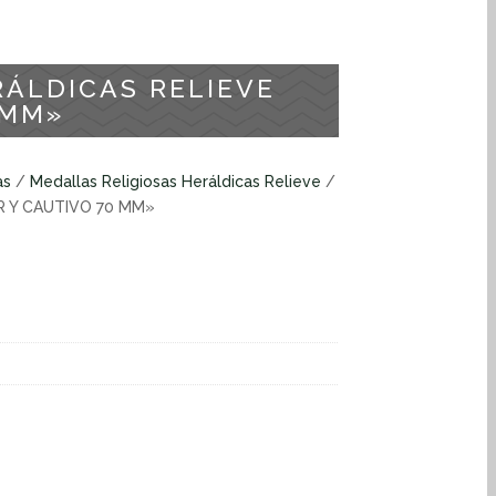
RÁLDICAS RELIEVE
 MM»
as
/
Medallas Religiosas Heráldicas Relieve
/
R Y CAUTIVO 70 MM»