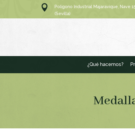

Polígono Industrial Majaravique, Nave 
(Sevilla)
¿Qué hacemos?
Pr
Medalla