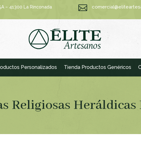

comercial@elitearte
15A – 41300 La Rinconada
oductos Personalizados
Tienda Productos Genéricos
C
s Religiosas Heráldicas 