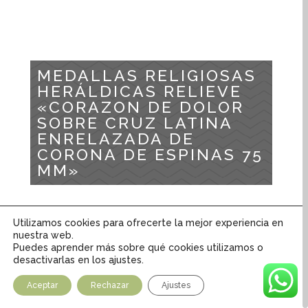
MEDALLAS RELIGIOSAS
HERÁLDICAS RELIEVE
«CORAZON DE DOLOR
SOBRE CRUZ LATINA
ENRELAZADA DE
CORONA DE ESPINAS 75
MM»
Inicio
/
Tienda
/
Articulos Religiosos
/
Medallas
Utilizamos cookies para ofrecerte la mejor experiencia en
Religiosas
/
Medallas Religiosas Heráldicas Relieve
nuestra web.
/ MEDALLAS RELIGIOSAS HERÁLDICAS RELIEVE
Puedes aprender más sobre qué cookies utilizamos o
desactivarlas en los ajustes.
«CORAZON DE DOLOR SOBRE CRUZ LATINA
ENRELAZADA DE CORONA DE ESPINAS 75 MM»
Aceptar
Rechazar
Ajustes