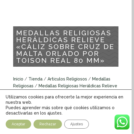
MEDALLAS RELIGIOSAS
HERÁLDICAS RELIEVE
«CÁLIZ SOBRE CRUZ DE
MALTA ORLADO POR
TOISON REAL 80 MM»
Inicio
/
Tienda
/
Articulos Religiosos
/
Medallas
Religiosas
/
Medallas Religiosas Heráldicas Relieve
/ MEDALLAS RELIGIOSAS HERÁLDICAS RELIEVE
Utilizamos cookies para ofrecerte la mejor experiencia en
«CÁLIZ SOBRE CRUZ DE MALTA ORLADO POR
nuestra web.
TOISON REAL 80 MM»
Puedes aprender más sobre qué cookies utilizamos o
desactivarlas en los ajustes.
Medallas religiosas Heráldicas Relieve
Aceptar
Rechazar
Ajustes