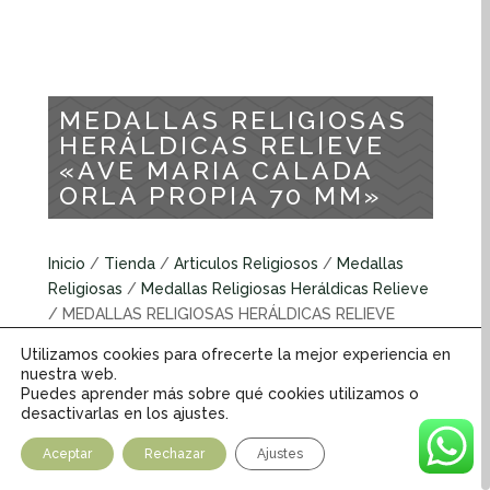
MEDALLAS RELIGIOSAS
HERÁLDICAS RELIEVE
«AVE MARIA CALADA
ORLA PROPIA 70 MM»
Inicio
/
Tienda
/
Articulos Religiosos
/
Medallas
Religiosas
/
Medallas Religiosas Heráldicas Relieve
/ MEDALLAS RELIGIOSAS HERÁLDICAS RELIEVE
«AVE MARIA CALADA ORLA PROPIA 70 MM»
Utilizamos cookies para ofrecerte la mejor experiencia en
nuestra web.
Puedes aprender más sobre qué cookies utilizamos o
Medallas religiosas Heráldicas Relieve
desactivarlas en los ajustes.
INFORMACIÓN ADICIONAL
Aceptar
Rechazar
Ajustes