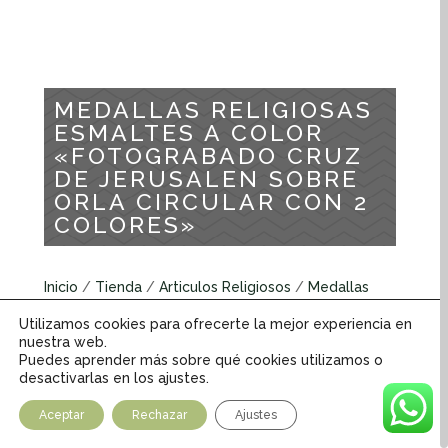
MEDALLAS RELIGIOSAS
ESMALTES A COLOR
«FOTOGRABADO CRUZ
DE JERUSALEN SOBRE
ORLA CIRCULAR CON 2
COLORES»
Inicio
/
Tienda
/
Articulos Religiosos
/
Medallas
Religiosas
/
Medallas Religiosas Esmaltes a Color
/
Utilizamos cookies para ofrecerte la mejor experiencia en
MEDALLAS RELIGIOSAS ESMALTES A COLOR
nuestra web.
«FOTOGRABADO CRUZ DE JERUSALEN SOBRE
Puedes aprender más sobre qué cookies utilizamos o
desactivarlas en los ajustes.
ORLA CIRCULAR CON 2 COLORES»
Aceptar
Rechazar
Ajustes
Medallas religiosas esmaltes a color