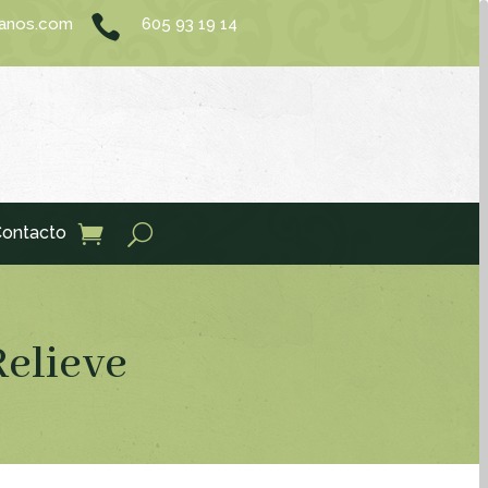

sanos.com
605 93 19 14
ontacto
Relieve