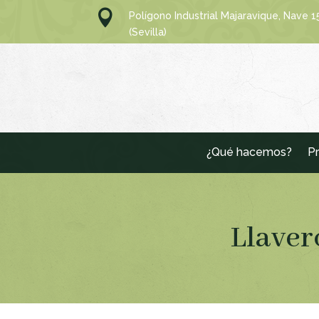

Polígono Industrial Majaravique, Nave 
(Sevilla)
¿Qué hacemos?
Pr
Llaver