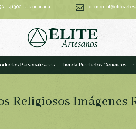

comercial@elitearte
15A – 41300 La Rinconada
oductos Personalizados
Tienda Productos Genéricos
C
os Religiosos Imágenes 