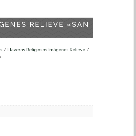
GENES RELIEVE «SAN
os
/
Llaveros Religiosos Imágenes Relieve
/
»