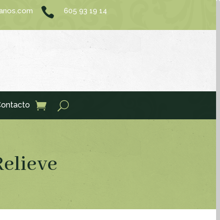

sanos.com
605 93 19 14
ontacto
Relieve