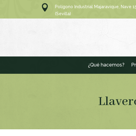

Polígono Industrial Majaravique, Nave 
(Sevilla)
¿Qué hacemos?
Pr
Llaver