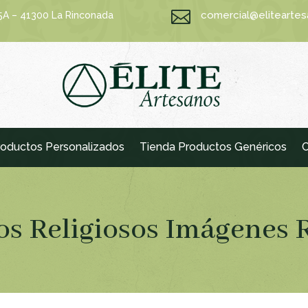

comercial@elitearte
15A – 41300 La Rinconada
oductos Personalizados
Tienda Productos Genéricos
C
os Religiosos Imágenes 