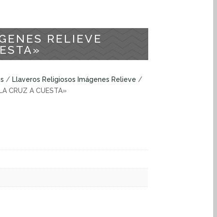
GENES RELIEVE
UESTA»
os
/
Llaveros Religiosos Imágenes Relieve
/
 LA CRUZ A CUESTA»