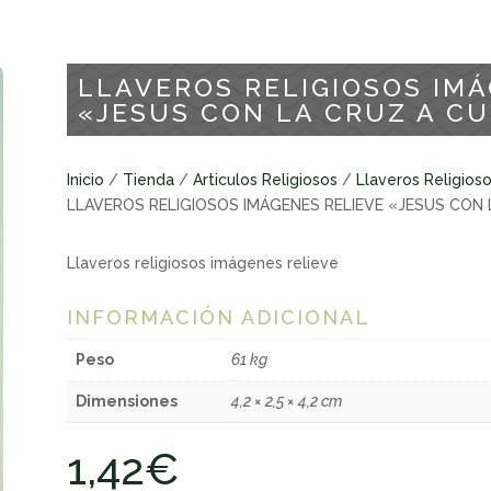
LLAVEROS RELIGIOSOS IMÁ
«JESUS CON LA CRUZ A C
Inicio
/
Tienda
/
Articulos Religiosos
/
Llaveros Religios
LLAVEROS RELIGIOSOS IMÁGENES RELIEVE «JESUS CON
Llaveros religiosos imágenes relieve
INFORMACIÓN ADICIONAL
Peso
61 kg
Dimensiones
4,2 × 2,5 × 4,2 cm
1,42
€