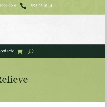

sanos.com
605 93 19 14
ontacto
Relieve