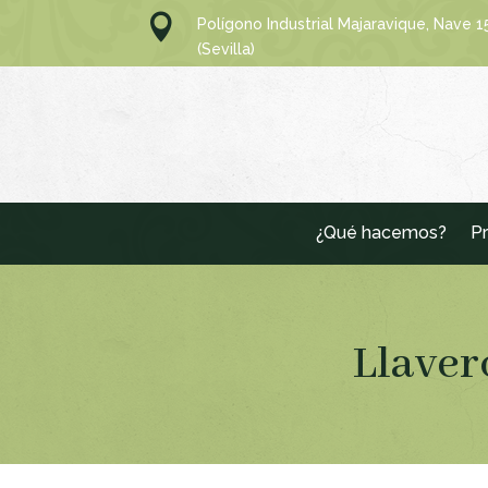

Polígono Industrial Majaravique, Nave 
(Sevilla)
¿Qué hacemos?
Pr
Llaver