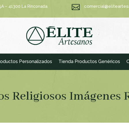

comercial@elitearte
15A – 41300 La Rinconada
oductos Personalizados
Tienda Productos Genéricos
C
os Religiosos Imágenes 