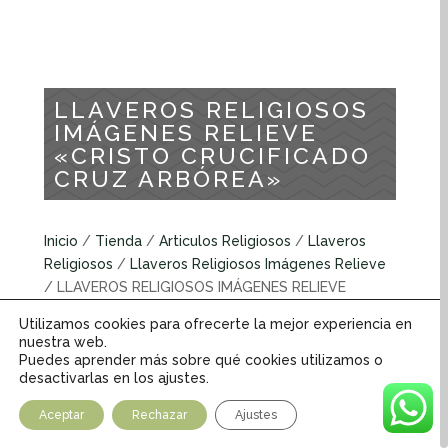
LLAVEROS RELIGIOSOS
IMÁGENES RELIEVE
«CRISTO CRUCIFICADO
CRUZ ARBÓREA»
Inicio
/
Tienda
/
Articulos Religiosos
/
Llaveros
Religiosos
/
Llaveros Religiosos Imágenes Relieve
/ LLAVEROS RELIGIOSOS IMÁGENES RELIEVE
«CRISTO CRUCIFICADO CRUZ ARBÓREA»
Utilizamos cookies para ofrecerte la mejor experiencia en
nuestra web.
Puedes aprender más sobre qué cookies utilizamos o
Llaveros religiosos imágenes relieve
desactivarlas en los ajustes.
INFORMACIÓN ADICIONAL
Aceptar
Rechazar
Ajustes