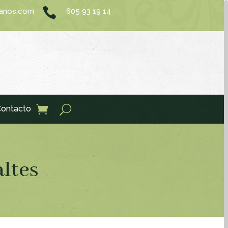

sanos.com
605 93 19 14
ontacto
altes