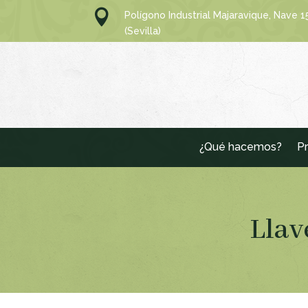

Polígono Industrial Majaravique, Nave 
(Sevilla)
¿Qué hacemos?
Pr
Llav