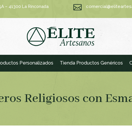

comercial@elitearte
15A – 41300 La Rinconada
oductos Personalizados
Tienda Productos Genéricos
C
eros Religiosos con Esm