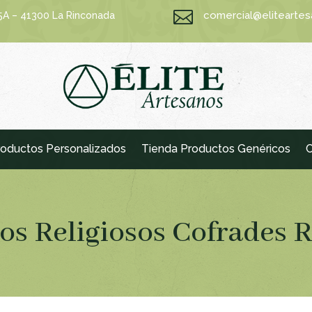

comercial@elitearte
15A – 41300 La Rinconada
oductos Personalizados
Tienda Productos Genéricos
C
os Religiosos Cofrades R