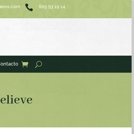

sanos.com
605 93 19 14
ontacto
elieve