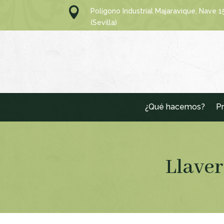

Polígono Industrial Majaravique, Nave 
(Sevilla)
¿Qué hacemos?
Pr
Llaver