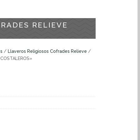
FRADES RELIEVE
»
os
/
Llaveros Religiosos Cofrades Relieve
/
S COSTALEROS»