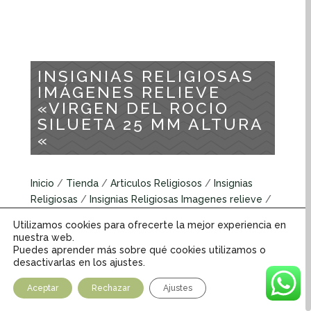
INSIGNIAS RELIGIOSAS
IMÁGENES RELIEVE
«VIRGEN DEL ROCIO
SILUETA 25 MM ALTURA
«
Inicio
/
Tienda
/
Articulos Religiosos
/
Insignias
Religiosas
/
Insignias Religiosas Imagenes relieve
/
INSIGNIAS RELIGIOSAS IMÁGENES RELIEVE «VIRGEN
Utilizamos cookies para ofrecerte la mejor experiencia en
DEL ROCIO SILUETA 25 MM ALTURA «
nuestra web.
Puedes aprender más sobre qué cookies utilizamos o
desactivarlas en los ajustes.
Insignias Religiosas Imagenes relieve
Aceptar
Rechazar
Ajustes
INFORMACIÓN ADICIONAL